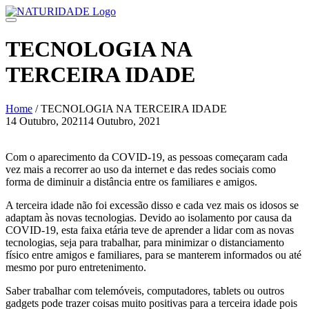
Skip
to
content
TECNOLOGIA NA
TERCEIRA IDADE
Home
/
TECNOLOGIA NA TERCEIRA IDADE
14 Outubro, 2021
14 Outubro, 2021
Navegação
de
Com o aparecimento da COVID-19, as pessoas começaram cada
vez mais a recorrer ao uso da internet e das redes sociais como
artigos
forma de diminuir a distância entre os familiares e amigos.
A terceira idade não foi excessão disso e cada vez mais os idosos se
adaptam às novas tecnologias. Devido ao isolamento por causa da
COVID-19, esta faixa etária teve de aprender a lidar com as novas
tecnologias, seja para trabalhar, para minimizar o distanciamento
físico entre amigos e familiares, para se manterem informados ou até
mesmo por puro entretenimento.
Saber trabalhar com telemóveis, computadores, tablets ou outros
gadgets pode trazer coisas muito positivas para a terceira idade pois