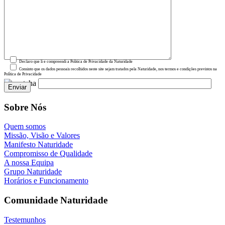
Declaro que li e compreendi a Política de Privacidade da Naturidade
Consinto que os dados pessoais recolhidos neste site sejam tratados pela Naturidade, nos termos e condições previstos na
Política de Privacidade
Sobre Nós
Quem somos
Missão, Visão e Valores
Manifesto Naturidade
Compromisso de Qualidade
A nossa Equipa
Grupo Naturidade
Horários e Funcionamento
Comunidade Naturidade
Testemunhos