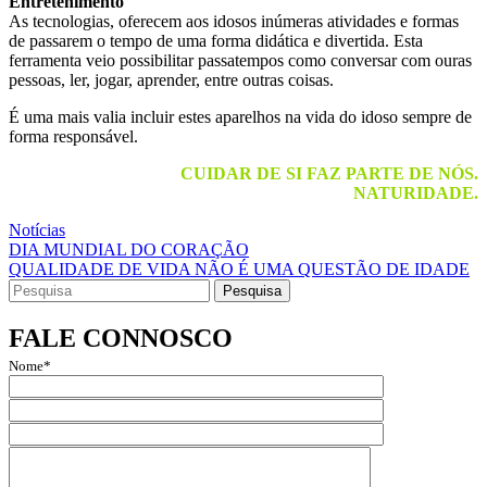
Entretenimento
As tecnologias, oferecem aos idosos inúmeras atividades e formas
de passarem o tempo de uma forma didática e divertida. Esta
ferramenta veio possibilitar passatempos como conversar com ouras
pessoas, ler, jogar, aprender, entre outras coisas.
É uma mais valia incluir estes aparelhos na vida do idoso sempre de
forma responsável.
CUIDAR DE SI FAZ PARTE DE NÓS.
NATURIDADE.
Notícias
Navegação
DIA MUNDIAL DO CORAÇÃO
QUALIDADE DE VIDA NÃO É UMA QUESTÃO DE IDADE
de
Search
artigos
for:
FALE CONNOSCO
Nome*
Email*
Assunto
Mensagem