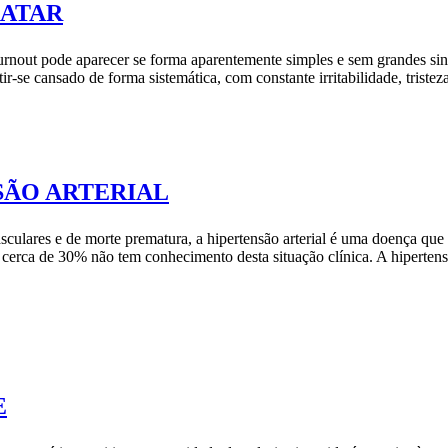
RATAR
nout pode aparecer se forma aparentemente simples e sem grandes sintom
ir-se cansado de forma sistemática, com constante irritabilidade, tris
SÃO ARTERIAL
culares e de morte prematura, a hipertensão arterial é uma doença que
 e cerca de 30% não tem conhecimento desta situação clínica. A hiperte
E