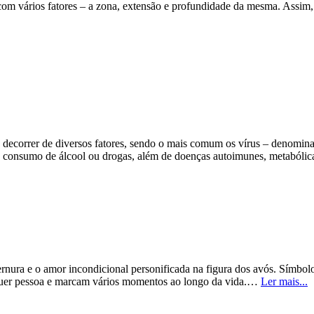
 com vários fatores – a zona, extensão e profundidade da mesma. Assi
e decorrer de diversos fatores, sendo o mais comum os vírus – denominad
o consumo de álcool ou drogas, além de doenças autoimunes, metabóli
ernura e o amor incondicional personificada na figura dos avós. Símbolos
quer pessoa e marcam vários momentos ao longo da vida.…
Ler mais...