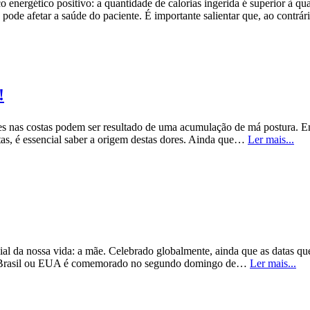
 energético positivo: a quantidade de calorias ingerida é superior à q
 pode afetar a saúde do paciente. É importante salientar que, ao contr
!
s nas costas podem ser resultado de uma acumulação de má postura. E
stas, é essencial saber a origem destas dores. Ainda que…
Ler mais...
cial da nossa vida: a mãe. Celebrado globalmente, ainda que as datas q
da, Brasil ou EUA é comemorado no segundo domingo de…
Ler mais...