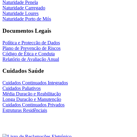
Naturidade Penela
Naturidade Carregado
Naturidade Loures
Naturidade Porto de Mós
Documentos Legais
Política e Protecção de Dados
Plano de Prevenção de Riscos
Código de Ética e Conduta
Relatório de Avaliação Anual
Cuidados Saúde
Cuidados Continuados Integrados
Cuidados Paliativos
Média Duração e Reabilitação
Longa Duração e Manutenção
Cuidados Continuados Privados
Estruturas Residênciais