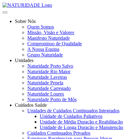
Skip
to
content
Sobre Nós
Quem Somos
Missão, Visão e Valores
Manifesto Naturidade
Compromisso de Qualidade
A Nossa Equipa
Grupo Naturidade
Unidades
Naturidade Porto Salvo
Naturidade Rio Maior
Naturidade Laveiras
Naturidade Penela
Naturidade Carregado
Naturidade Loures
Naturidade Porto de Mós
Cuidados Saúde
Unidades de Cuidados Continuados Integrados
Unidade de Cuidados Paliativos
Unidade de Média Duração e Reabilitação
Unidade de Longa Duração e Manutenção
Cuidados Continuados Privados
Estruturas Residenciais para Pessoas Idosas