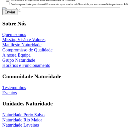
Declaro que li e compreendi a Política de Privacidade da Naturidade
Consinto que os dados pessoais recolhidos neste site sejam tratados pela Naturidade, nos termos e condições previstos na Polí
Sobre Nós
Quem somos
Missão, Visão e Valores
Manifesto Naturidade
Compromisso de Qualidade
A nossa Equipa
Grupo Naturidade
Horários e Funcionamento
Comunidade Naturidade
Testemunhos
Eventos
Unidades Naturidade
Naturidade Porto Salvo
Naturidade Rio Maior
Naturidade Laveiras