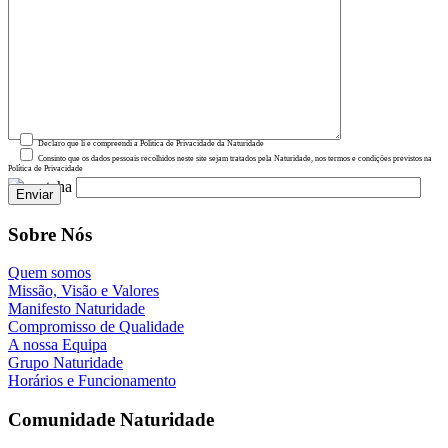
Declaro que li e compreendi a Política de Privacidade da Naturidade
Consinto que os dados pessoais recolhidos neste site sejam tratados pela Naturidade, nos termos e condições previstos na
Política de Privacidade
Sobre Nós
Quem somos
Missão, Visão e Valores
Manifesto Naturidade
Compromisso de Qualidade
A nossa Equipa
Grupo Naturidade
Horários e Funcionamento
Comunidade Naturidade