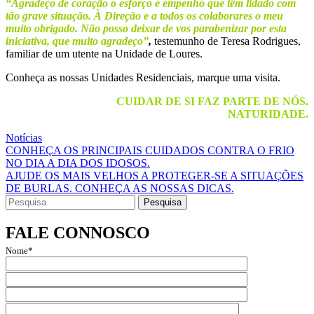
“Agradeço de coração o esforço e empenho que têm lidado com
tão grave situação. À Direção e a todos os colaborares o meu
muito obrigado. Não posso deixar de vos parabenizar por esta
iniciativa, que muito agradeço”
,
testemunho de Teresa Rodrigues,
familiar de um utente na Unidade de Loures.
Conheça as nossas Unidades Residenciais, marque uma visita.
CUIDAR DE SI FAZ PARTE DE NÓS.
NATURIDADE.
Notícias
Navegação
CONHEÇA OS PRINCIPAIS CUIDADOS CONTRA O FRIO
NO DIA A DIA DOS IDOSOS.
de
AJUDE OS MAIS VELHOS A PROTEGER-SE A SITUAÇÕES
artigos
DE BURLAS. CONHEÇA AS NOSSAS DICAS.
Search
for:
FALE CONNOSCO
Nome*
Email*
Assunto
Mensagem