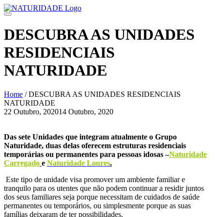
Skip
to
content
DESCUBRA AS UNIDADES
RESIDENCIAIS
NATURIDADE
Home
/
DESCUBRA AS UNIDADES RESIDENCIAIS
NATURIDADE
22 Outubro, 2020
14 Outubro, 2020
Navegação
de
Das sete Unidades que integram atualmente o Grupo
Naturidade, duas delas oferecem estruturas residenciais
artigos
temporárias ou permanentes para pessoas idosas –
Naturidade
Carregado
e
Naturidade Loures
.
Este tipo de unidade visa promover um ambiente familiar e
tranquilo para os utentes que não podem continuar a residir juntos
dos seus familiares seja porque necessitam de cuidados de saúde
permanentes ou temporários, ou simplesmente porque as suas
famílias deixaram de ter possibilidades.