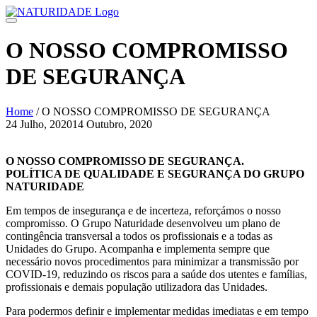
Skip
to
content
O NOSSO COMPROMISSO
DE SEGURANÇA
Home
/
O NOSSO COMPROMISSO DE SEGURANÇA
24 Julho, 2020
14 Outubro, 2020
Navegação
de
O NOSSO COMPROMISSO DE SEGURANÇA.
POLÍTICA DE QUALIDADE E SEGURANÇA DO GRUPO
artigos
NATURIDADE
Em tempos de insegurança e de incerteza, reforçámos o nosso
compromisso. O Grupo Naturidade desenvolveu um plano de
contingência transversal a todos os profissionais e a todas as
Unidades do Grupo. Acompanha e implementa sempre que
necessário novos procedimentos para minimizar a transmissão por
COVID-19, reduzindo os riscos para a saúde dos utentes e famílias,
profissionais e demais população utilizadora das Unidades.
Para podermos definir e implementar medidas imediatas e em tempo