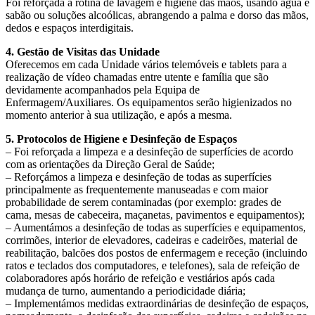
Foi reforçada a rotina de lavagem e higiene das mãos, usando água e
sabão ou soluções alcoólicas, abrangendo a palma e dorso das mãos,
dedos e espaços interdigitais.
4. Gestão de Visitas das Unidade
Oferecemos em cada Unidade vários telemóveis e tablets para a
realização de vídeo chamadas entre utente e família que são
devidamente acompanhados pela Equipa de
Enfermagem/Auxiliares. Os equipamentos serão higienizados no
momento anterior à sua utilização, e após a mesma.
5. Protocolos de Higiene e Desinfeção de Espaços
– Foi reforçada a limpeza e a desinfeção de superfícies de acordo
com as orientações da Direção Geral de Saúde;
– Reforçámos a limpeza e desinfeção de todas as superfícies
principalmente as frequentemente manuseadas e com maior
probabilidade de serem contaminadas (por exemplo: grades de
cama, mesas de cabeceira, maçanetas, pavimentos e equipamentos);
– Aumentámos a desinfeção de todas as superfícies e equipamentos,
corrimões, interior de elevadores, cadeiras e cadeirões, material de
reabilitação, balcões dos postos de enfermagem e receção (incluindo
ratos e teclados dos computadores, e telefones), sala de refeição de
colaboradores após horário de refeição e vestiários após cada
mudança de turno, aumentando a periodicidade diária;
– Implementámos medidas extraordinárias de desinfeção de espaços,