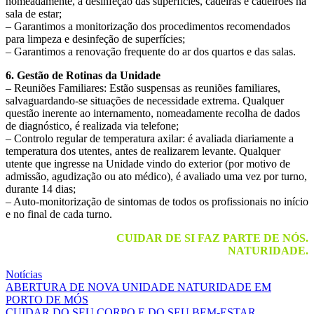
nomeadamente, a desinfeção das superfícies, cadeiras e cadeirões na
sala de estar;
– Garantimos a monitorização dos procedimentos recomendados
para limpeza e desinfeção de superfícies;
– Garantimos a renovação frequente do ar dos quartos e das salas.
6. Gestão de Rotinas da Unidade
– Reuniões Familiares: Estão suspensas as reuniões familiares,
salvaguardando-se situações de necessidade extrema. Qualquer
questão inerente ao internamento, nomeadamente recolha de dados
de diagnóstico, é realizada via telefone;
– Controlo regular de temperatura axilar: é avaliada diariamente a
temperatura dos utentes, antes de realizarem levante. Qualquer
utente que ingresse na Unidade vindo do exterior (por motivo de
admissão, agudização ou ato médico), é avaliado uma vez por turno,
durante 14 dias;
– Auto-monitorização de sintomas de todos os profissionais no início
e no final de cada turno.
CUIDAR DE SI FAZ PARTE DE NÓS.
NATURIDADE.
Notícias
Navegação
ABERTURA DE NOVA UNIDADE NATURIDADE EM
PORTO DE MÓS
de
CUIDAR DO SEU CORPO E DO SEU BEM-ESTAR.