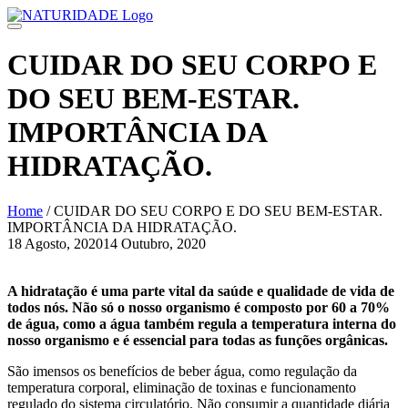
Skip
to
content
CUIDAR DO SEU CORPO E
DO SEU BEM-ESTAR.
IMPORTÂNCIA DA
HIDRATAÇÃO.
Home
/
CUIDAR DO SEU CORPO E DO SEU BEM-ESTAR.
IMPORTÂNCIA DA HIDRATAÇÃO.
18 Agosto, 2020
14 Outubro, 2020
Navegação
de
A hidratação é uma parte vital da saúde e qualidade de vida de
todos nós. Não só o nosso organismo é composto
por 60 a 70%
artigos
de água, como a água também regula a temperatura interna do
nosso organismo e é essencial para
todas as funções orgânicas.
São imensos os benefícios de beber água, como regulação da
temperatura corporal, eliminação de toxinas e funcionamento
regulado do sistema circulatório. Não consumir a quantidade diária