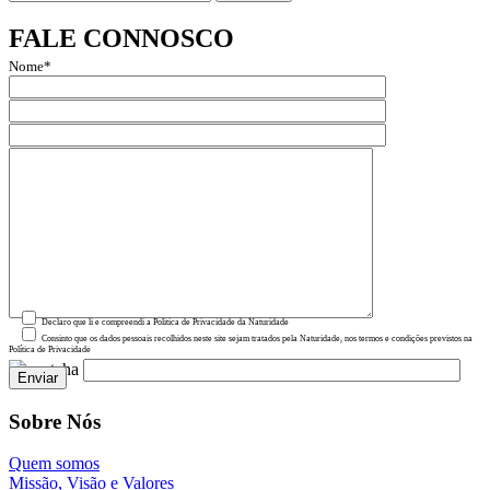
for:
FALE CONNOSCO
Nome*
Email*
Assunto
Mensagem
Declaro que li e compreendi a Política de Privacidade da Naturidade
Consinto que os dados pessoais recolhidos neste site sejam tratados pela Naturidade, nos termos e condições previstos na
Política de Privacidade
Sobre Nós
Quem somos
Missão, Visão e Valores