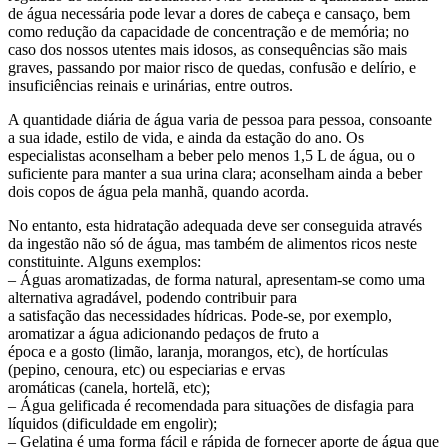
de água necessária pode levar a dores de cabeça e cansaço, bem
como redução da capacidade de concentração e de memória; no
caso dos nossos utentes mais idosos, as consequências são mais
graves, passando por maior risco de quedas, confusão e delírio, e
insuficiências reinais e urinárias, entre outros.
A quantidade diária de água varia de pessoa para pessoa, consoante
a sua idade, estilo de vida, e ainda da estação do ano. Os
especialistas aconselham a beber pelo menos 1,5 L de água, ou o
suficiente para manter a sua urina clara; aconselham ainda a beber
dois copos de água pela manhã, quando acorda.
No entanto, esta hidratação adequada deve ser conseguida através
da ingestão não só de água, mas também de alimentos ricos neste
constituinte. Alguns exemplos:
– Águas aromatizadas, de forma natural, apresentam-se como uma
alternativa agradável, podendo contribuir para
a satisfação das necessidades hídricas. Pode-se, por exemplo,
aromatizar a água adicionando pedaços de fruto a
época e a gosto (limão, laranja, morangos, etc), de hortículas
(pepino, cenoura, etc) ou especiarias e ervas
aromáticas (canela, hortelã, etc);
– Água gelificada é recomendada para situações de disfagia para
líquidos (dificuldade em engolir);
– Gelatina é uma forma fácil e rápida de fornecer aporte de água que