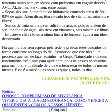
funciona muito bem em idosos com problemas em engolir devido a
AVC, Alzheimer, Parkinson, entre outras;
– Sopas são uma ótima fonte de hidratação contendo cerca de 88 a
93% de água. Além disso, têm elevado teor de vitaminas, minerais e
fibras;
– Sumos de fruta naturais sem adição de açúcar, pois para além de
ser uma fonte de água, são ricos em vitaminas, sais minerais e fibras;
– Infusões e chás são uma ótima forma de fornecer água a um idoso
desidratado.
Há que hidratar sem esperar pela sede, e praticar estes cuidados de
forma constante ao longo do dia. Lembre-se que este não é um
processo que tem de fazer sozinho – o Grupo Naturidade e os seus
funcionários estão aqui para ajudar em todos os passos necessários
para melhorar a qualidade de vida e o bem-estar de todos os nossos
utentes. Essa é a missão das nossas equipas, todos os dias.
CUIDAR DE SI FAZ PARTE DE NÓS.
NATURIDADE.
Notícias
Navegação
O NOSSO COMPROMISSO DE SEGURANÇA
VIVER O DIA-A-DIA EM SEGURANÇA. COMO VENCER A
de
QUARENTENA COM OS NOSSOS UTENTES.
artigos
Search