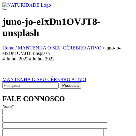
Skip
to
content
juno-jo-eIxDn1OVJT8-
unsplash
Home
/
MANTENHA O SEU CÉREBRO ATIVO
/
juno-jo-
eIxDn1OVJT8-unsplash
4 Julho, 2022
4 Julho, 2022
Navegação
de
Navegação
MANTENHA O SEU CÉREBRO ATIVO
artigos
Search
de
for:
artigos
FALE CONNOSCO
Nome*
Email*
Assunto
Mensagem