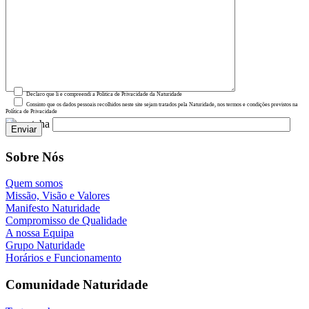
Declaro que li e compreendi a Política de Privacidade da Naturidade
Consinto que os dados pessoais recolhidos neste site sejam tratados pela Naturidade, nos termos e condições previstos na
Política de Privacidade
Sobre Nós
Quem somos
Missão, Visão e Valores
Manifesto Naturidade
Compromisso de Qualidade
A nossa Equipa
Grupo Naturidade
Horários e Funcionamento
Comunidade Naturidade