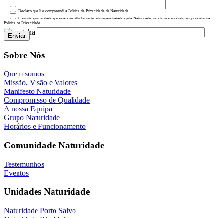
Declaro que li e compreendi a Política de Privacidade da Naturidade
Consinto que os dados pessoais recolhidos neste site sejam tratados pela Naturidade, nos termos e condições previstos na
Política de Privacidade
Sobre Nós
Quem somos
Missão, Visão e Valores
Manifesto Naturidade
Compromisso de Qualidade
A nossa Equipa
Grupo Naturidade
Horários e Funcionamento
Comunidade Naturidade
Testemunhos
Eventos
Unidades Naturidade
Naturidade Porto Salvo