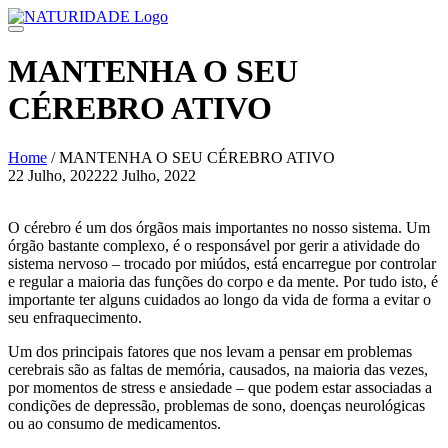
Skip
to
content
MANTENHA O SEU
CÉREBRO ATIVO
Home
/
MANTENHA O SEU CÉREBRO ATIVO
22 Julho, 2022
22 Julho, 2022
Navegação
de
O cérebro é um dos órgãos mais importantes no nosso sistema. Um
órgão bastante complexo, é o responsável por gerir a atividade do
artigos
sistema nervoso – trocado por miúdos, está encarregue por controlar
e regular a maioria das funções do corpo e da mente. Por tudo isto, é
importante ter alguns cuidados ao longo da vida de forma a evitar o
seu enfraquecimento.
Um dos principais fatores que nos levam a pensar em problemas
cerebrais são as faltas de memória, causados, na maioria das vezes,
por momentos de stress e ansiedade – que podem estar associadas a
condições de depressão, problemas de sono, doenças neurológicas
ou ao consumo de medicamentos.