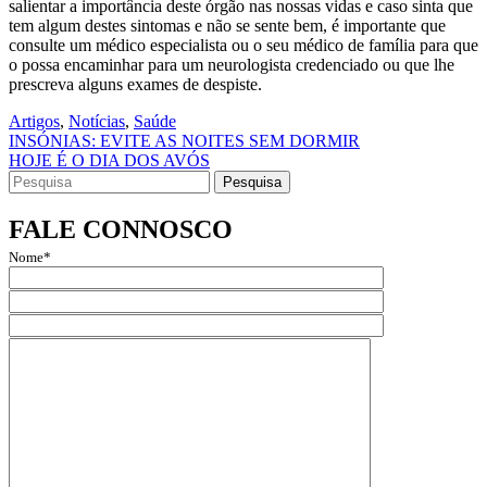
salientar a importância deste órgão nas nossas vidas e caso sinta que
tem algum destes sintomas e não se sente bem, é importante que
consulte um médico especialista ou o seu médico de família para que
o possa encaminhar para um neurologista credenciado ou que lhe
prescreva alguns exames de despiste.
Artigos
,
Notícias
,
Saúde
Navegação
INSÓNIAS: EVITE AS NOITES SEM DORMIR
HOJE É O DIA DOS AVÓS
de
Search
artigos
for:
FALE CONNOSCO
Nome*
Email*
Assunto
Mensagem