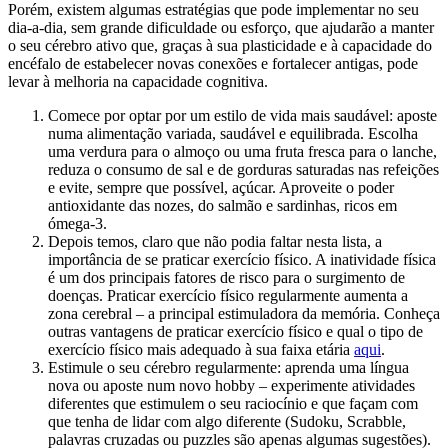
Porém, existem algumas estratégias que pode implementar no seu
dia-a-dia, sem grande dificuldade ou esforço, que ajudarão a manter
o seu cérebro ativo que, graças à sua plasticidade e à capacidade do
encéfalo de estabelecer novas conexões e fortalecer antigas, pode
levar à melhoria na capacidade cognitiva.
Comece por optar por um estilo de vida mais saudável: aposte
numa alimentação variada, saudável e equilibrada. Escolha
uma verdura para o almoço ou uma fruta fresca para o lanche,
reduza o consumo de sal e de gorduras saturadas nas refeições
e evite, sempre que possível, açúcar. Aproveite o poder
antioxidante das nozes, do salmão e sardinhas, ricos em
ómega-3.
Depois temos, claro que não podia faltar nesta lista, a
importância de se praticar exercício físico. A inatividade física
é um dos principais fatores de risco para o surgimento de
doenças. Praticar exercício físico regularmente aumenta a
zona cerebral – a principal estimuladora da memória. Conheça
outras vantagens de praticar exercício físico e qual o tipo de
exercício físico mais adequado à sua faixa etária
aqui
.
Estimule o seu cérebro regularmente: aprenda uma língua
nova ou aposte num novo hobby – experimente atividades
diferentes que estimulem o seu raciocínio e que façam com
que tenha de lidar com algo diferente (Sudoku, Scrabble,
palavras cruzadas ou puzzles são apenas algumas sugestões).