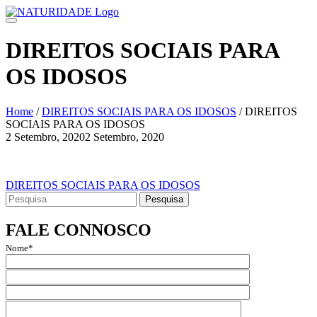
Skip
to
content
DIREITOS SOCIAIS PARA
OS IDOSOS
Home
/
DIREITOS SOCIAIS PARA OS IDOSOS
/
DIREITOS
SOCIAIS PARA OS IDOSOS
2 Setembro, 2020
2 Setembro, 2020
Navegação
de
Navegação
DIREITOS SOCIAIS PARA OS IDOSOS
artigos
Search
de
for:
artigos
FALE CONNOSCO
Nome*
Email*
Assunto
Mensagem