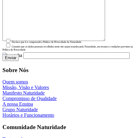
Declaro que li e compreendi a Política de Privacidade da Naturidade
Consinto que os dados pessoais recolhidos neste site sejam tratados pela Naturidade, nos termos e condições previstos na
Política de Privacidade
Sobre Nós
Quem somos
Missão, Visão e Valores
Manifesto Naturidade
Compromisso de Qualidade
A nossa Equipa
Grupo Naturidade
Horários e Funcionamento
Comunidade Naturidade