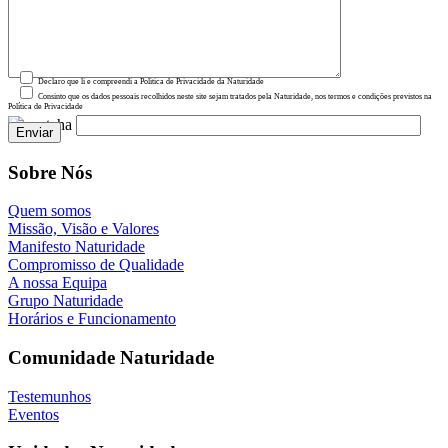
Declaro que li e compreendi a Política de Privacidade da Naturidade
Consinto que os dados pessoais recolhidos neste site sejam tratados pela Naturidade, nos termos e condições previstos na
Política de Privacidade
Sobre Nós
Quem somos
Missão, Visão e Valores
Manifesto Naturidade
Compromisso de Qualidade
A nossa Equipa
Grupo Naturidade
Horários e Funcionamento
Comunidade Naturidade
Testemunhos
Eventos