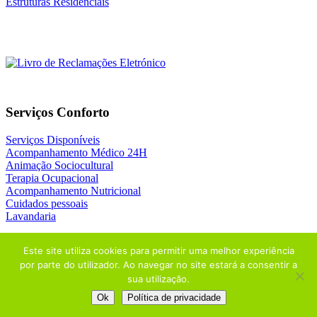
Estruturas Residênciais
Serviços Conforto
Serviços Disponíveis
Acompanhamento Médico 24H
Animação Sociocultural
Terapia Ocupacional
Acompanhamento Nutricional
Cuidados pessoais
Lavandaria
Este site utiliza cookies para permitir uma melhor experiência
por parte do utilizador. Ao navegar no site estará a consentir a
sua utilização.
© 2026
NATURIDADE
| Design by
ADDAPT
+
THE ADSTORE
Ok
Política de privacidade
PORTUGAL