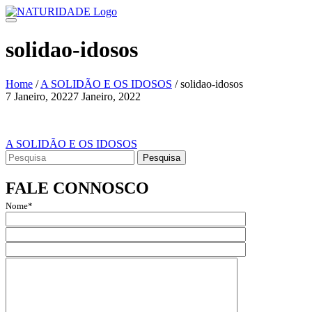
Skip
to
content
solidao-idosos
Home
/
A SOLIDÃO E OS IDOSOS
/
solidao-idosos
7 Janeiro, 2022
7 Janeiro, 2022
Navegação
de
Navegação
A SOLIDÃO E OS IDOSOS
artigos
Search
de
for:
artigos
FALE CONNOSCO
Nome*
Email*
Assunto
Mensagem