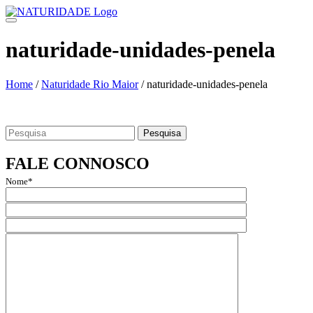
Skip
to
content
naturidade-unidades-penela
Home
/
Naturidade Rio Maior
/
naturidade-unidades-penela
Search
for:
FALE CONNOSCO
Nome*
Email*
Assunto
Mensagem