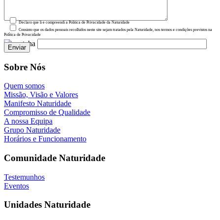
Declaro que li e compreendi a Política de Privacidade da Naturidade
Consinto que os dados pessoais recolhidos neste site sejam tratados pela Naturidade, nos termos e condições previstos na
Política de Privacidade
Sobre Nós
Quem somos
Missão, Visão e Valores
Manifesto Naturidade
Compromisso de Qualidade
A nossa Equipa
Grupo Naturidade
Horários e Funcionamento
Comunidade Naturidade
Testemunhos
Eventos
Unidades Naturidade