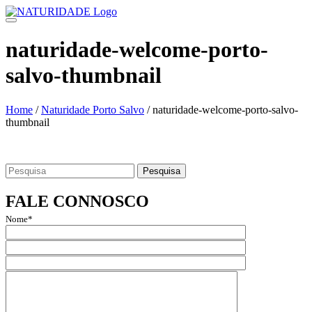
Skip
to
content
naturidade-welcome-porto-
salvo-thumbnail
Home
/
Naturidade Porto Salvo
/
naturidade-welcome-porto-salvo-
thumbnail
Search
for:
FALE CONNOSCO
Nome*
Email*
Assunto
Mensagem