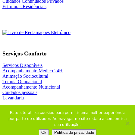
Cuidados Continuados Privados
Estruturas Residênciais
Serviços Conforto
Serviços Disponíveis
Acompanhamento Médico 24H
Animação Sociocultural
Terapia Ocupacional
Acompanhamento Nutricional
Cuidados pessoais
Lavandaria
Este site utiliza cookies para permitir uma melhor experiência
por parte do utilizador. Ao navegar no site estará a consentir a
sua utilização.
© 2026
NATURIDADE
| Design by
ADDAPT
+
THE ADSTORE
Ok
Política de privacidade