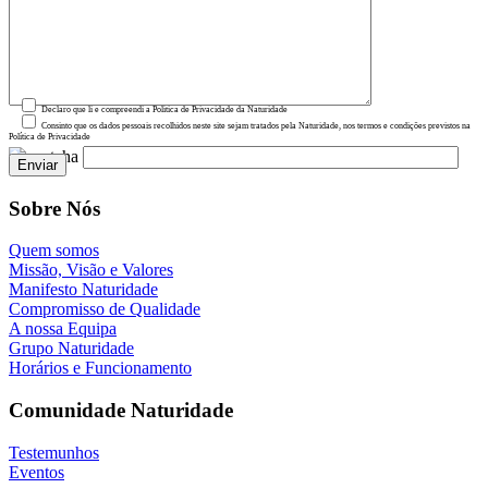
Declaro que li e compreendi a Política de Privacidade da Naturidade
Consinto que os dados pessoais recolhidos neste site sejam tratados pela Naturidade, nos termos e condições previstos na
Política de Privacidade
Sobre Nós
Quem somos
Missão, Visão e Valores
Manifesto Naturidade
Compromisso de Qualidade
A nossa Equipa
Grupo Naturidade
Horários e Funcionamento
Comunidade Naturidade
Testemunhos
Eventos