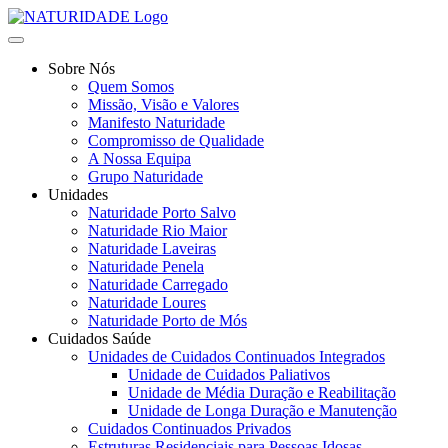
Skip
to
content
Sobre Nós
Quem Somos
Missão, Visão e Valores
Manifesto Naturidade
Compromisso de Qualidade
A Nossa Equipa
Grupo Naturidade
Unidades
Naturidade Porto Salvo
Naturidade Rio Maior
Naturidade Laveiras
Naturidade Penela
Naturidade Carregado
Naturidade Loures
Naturidade Porto de Mós
Cuidados Saúde
Unidades de Cuidados Continuados Integrados
Unidade de Cuidados Paliativos
Unidade de Média Duração e Reabilitação
Unidade de Longa Duração e Manutenção
Cuidados Continuados Privados
Estruturas Residenciais para Pessoas Idosas