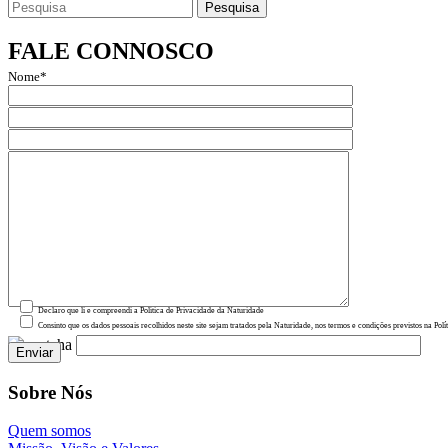
Search
for:
FALE CONNOSCO
Nome*
Email*
Assunto
Mensagem
Declaro que li e compreendi a Política de Privacidade da Naturidade
Consinto que os dados pessoais recolhidos neste site sejam tratados pela Naturidade, nos termos e condições previstos na Polí
Sobre Nós
Quem somos