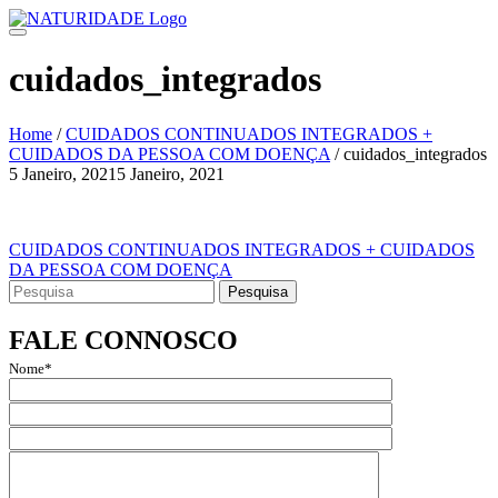
Skip
to
content
cuidados_integrados
Home
/
CUIDADOS CONTINUADOS INTEGRADOS +
CUIDADOS DA PESSOA COM DOENÇA
/
cuidados_integrados
5 Janeiro, 2021
5 Janeiro, 2021
Navegação
de
Navegação
CUIDADOS CONTINUADOS INTEGRADOS + CUIDADOS
artigos
DA PESSOA COM DOENÇA
de
Search
artigos
for:
FALE CONNOSCO
Nome*
Email*
Assunto
Mensagem