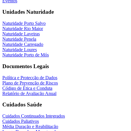
Eventos
Unidades Naturidade
Naturidade Porto Salvo
Naturidade Rio Maior
Naturidade Laveiras
Naturidade Penela
Naturidade Carregado
Naturidade Loures
Naturidade Porto de Mós
Documentos Legais
Política e Protecção de Dados
Plano de Prevenção de Riscos
Código de Ética e Conduta
Relatório de Avaliação Anual
Cuidados Saúde
Cuidados Continuados Integrados
Cuidados Paliativos
Média Duração e Reabilitação