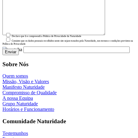
Declaro que li e compreendi a Política de Privacidade da Naturidade
Consinto que os dados pessoais recolhidos neste site sejam tratados pela Naturidade, nos termos e condições previstos na
Política de Privacidade
Sobre Nós
Quem somos
Missão, Visão e Valores
Manifesto Naturidade
Compromisso de Qualidade
A nossa Equipa
Grupo Naturidade
Horários e Funcionamento
Comunidade Naturidade
Testemunhos