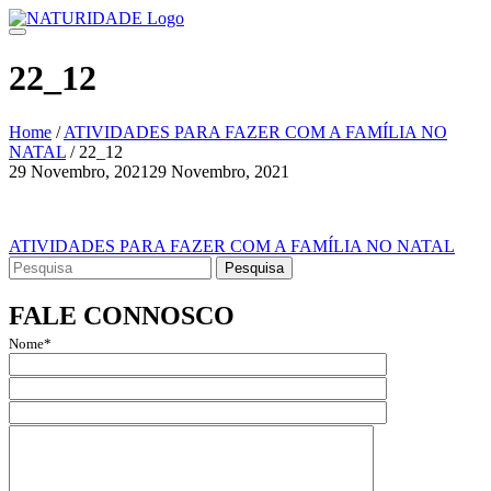
Skip
to
content
22_12
Home
/
ATIVIDADES PARA FAZER COM A FAMÍLIA NO
NATAL
/
22_12
29 Novembro, 2021
29 Novembro, 2021
Navegação
de
Navegação
ATIVIDADES PARA FAZER COM A FAMÍLIA NO NATAL
artigos
Search
de
for:
artigos
FALE CONNOSCO
Nome*
Email*
Assunto
Mensagem