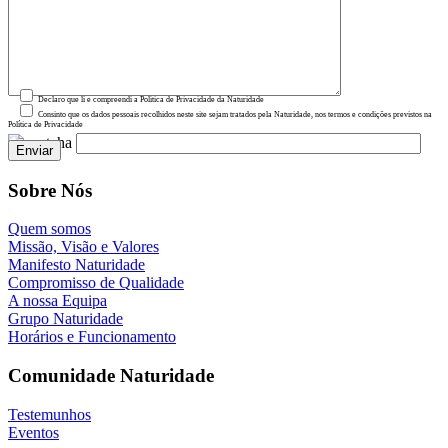
Declaro que li e compreendi a Política de Privacidade da Naturidade
Consinto que os dados pessoais recolhidos neste site sejam tratados pela Naturidade, nos termos e condições previstos na
Política de Privacidade
Sobre Nós
Quem somos
Missão, Visão e Valores
Manifesto Naturidade
Compromisso de Qualidade
A nossa Equipa
Grupo Naturidade
Horários e Funcionamento
Comunidade Naturidade
Testemunhos
Eventos