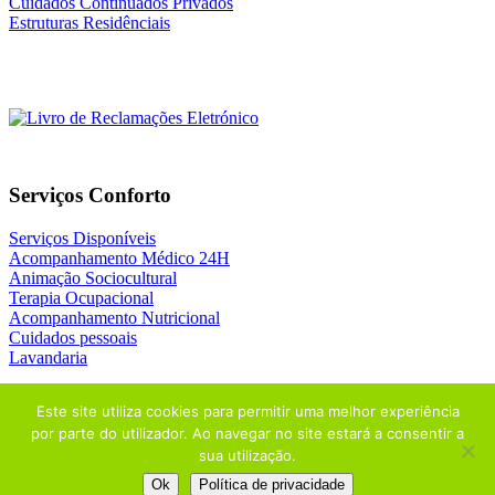
Cuidados Continuados Privados
Estruturas Residênciais
Serviços Conforto
Serviços Disponíveis
Acompanhamento Médico 24H
Animação Sociocultural
Terapia Ocupacional
Acompanhamento Nutricional
Cuidados pessoais
Lavandaria
Este site utiliza cookies para permitir uma melhor experiência
por parte do utilizador. Ao navegar no site estará a consentir a
sua utilização.
© 2026
NATURIDADE
| Design by
ADDAPT
+
THE ADSTORE
Ok
Política de privacidade