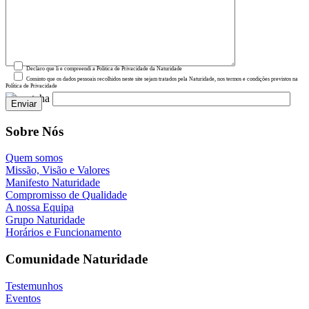
Declaro que li e compreendi a Política de Privacidade da Naturidade
Consinto que os dados pessoais recolhidos neste site sejam tratados pela Naturidade, nos termos e condições previstos na
Política de Privacidade
Sobre Nós
Quem somos
Missão, Visão e Valores
Manifesto Naturidade
Compromisso de Qualidade
A nossa Equipa
Grupo Naturidade
Horários e Funcionamento
Comunidade Naturidade
Testemunhos
Eventos