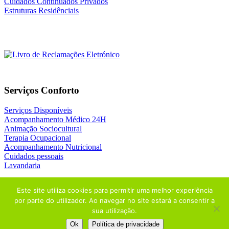
Cuidados Continuados Privados
Estruturas Residênciais
Serviços Conforto
Serviços Disponíveis
Acompanhamento Médico 24H
Animação Sociocultural
Terapia Ocupacional
Acompanhamento Nutricional
Cuidados pessoais
Lavandaria
Este site utiliza cookies para permitir uma melhor experiência
por parte do utilizador. Ao navegar no site estará a consentir a
sua utilização.
© 2026
NATURIDADE
| Design by
ADDAPT
+
THE ADSTORE
Ok
Política de privacidade