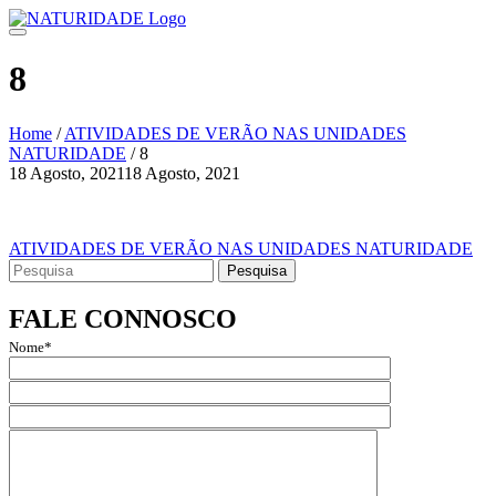
Skip
to
content
8
Home
/
ATIVIDADES DE VERÃO NAS UNIDADES
NATURIDADE
/
8
18 Agosto, 2021
18 Agosto, 2021
Navegação
de
Navegação
ATIVIDADES DE VERÃO NAS UNIDADES NATURIDADE
artigos
Search
de
for:
artigos
FALE CONNOSCO
Nome*
Email*
Assunto
Mensagem