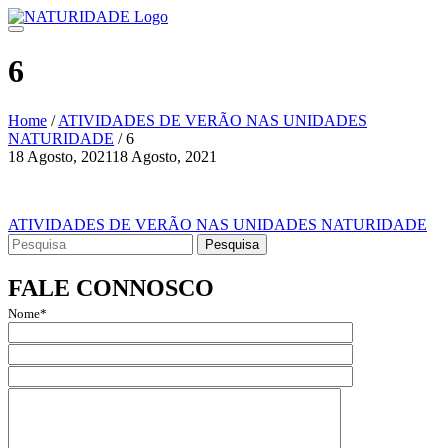
Skip
to
content
6
Home
/
ATIVIDADES DE VERÃO NAS UNIDADES
NATURIDADE
/
6
18 Agosto, 2021
18 Agosto, 2021
Navegação
de
Navegação
ATIVIDADES DE VERÃO NAS UNIDADES NATURIDADE
artigos
Search
de
for:
artigos
FALE CONNOSCO
Nome*
Email*
Assunto
Mensagem