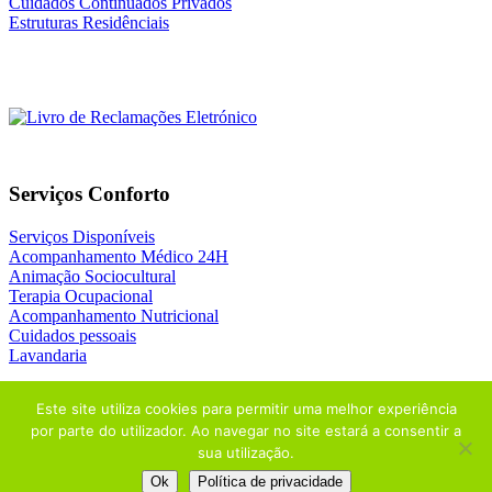
Cuidados Continuados Privados
Estruturas Residênciais
Serviços Conforto
Serviços Disponíveis
Acompanhamento Médico 24H
Animação Sociocultural
Terapia Ocupacional
Acompanhamento Nutricional
Cuidados pessoais
Lavandaria
Este site utiliza cookies para permitir uma melhor experiência
por parte do utilizador. Ao navegar no site estará a consentir a
sua utilização.
© 2026
NATURIDADE
| Design by
ADDAPT
+
THE ADSTORE
Ok
Política de privacidade