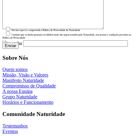
Declaro que li e compreendi a Política de Privacidade da Naturidade
Consinto que os dados pessoais recolhidos neste site sejam tratados pela Naturidade, nos termos e condições previstos na
Política de Privacidade
Sobre Nós
Quem somos
Missão, Visão e Valores
Manifesto Naturidade
Compromisso de Qualidade
A nossa Equipa
Grupo Naturidade
Horários e Funcionamento
Comunidade Naturidade
Testemunhos
Eventos