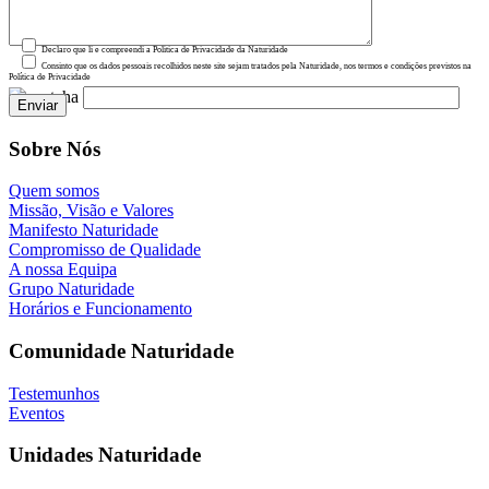
Declaro que li e compreendi a Política de Privacidade da Naturidade
Consinto que os dados pessoais recolhidos neste site sejam tratados pela Naturidade, nos termos e condições previstos na
Política de Privacidade
Sobre Nós
Quem somos
Missão, Visão e Valores
Manifesto Naturidade
Compromisso de Qualidade
A nossa Equipa
Grupo Naturidade
Horários e Funcionamento
Comunidade Naturidade
Testemunhos
Eventos
Unidades Naturidade