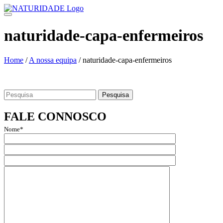
Skip
to
content
naturidade-capa-enfermeiros
Home
/
A nossa equipa
/
naturidade-capa-enfermeiros
Search
for:
FALE CONNOSCO
Nome*
Email*
Assunto
Mensagem